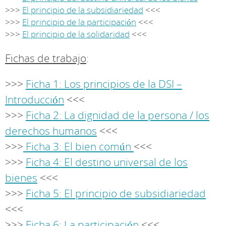
>>>
El principio de la subsidiariedad
<<<
>>>
El principio de la participación
<<<
>>>
El principio de la solidaridad
<<<
Fichas de trabajo
:
>>>
Ficha 1: Los principios de la DSI –
Introducción
<<<
>>>
Ficha 2: La dignidad de la persona / los
derechos humanos
<<<
>>>
Ficha 3: El bien común
<<<
>>>
Ficha 4: El destino universal de los
bienes
<<<
>>>
Ficha 5: El principio de subsidiariedad
<<<
>>>
Ficha 6: La participación
<<<